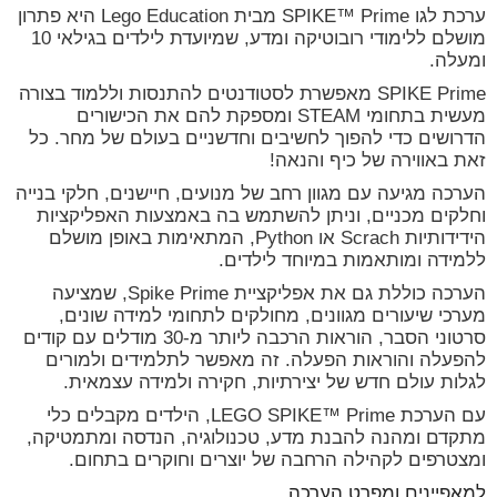
ערכת לגו SPIKE™ Prime מבית Lego Education היא פתרון
מושלם ללימודי רובוטיקה ומדע, שמיועדת לילדים בגילאי 10
ומעלה.
SPIKE Prime מאפשרת לסטודנטים להתנסות וללמוד בצורה
מעשית בתחומי STEAM ומספקת להם את הכישורים
הדרושים כדי להפוך לחשיבים וחדשניים בעולם של מחר. כל
זאת באווירה של כיף והנאה!
הערכה מגיעה עם מגוון רחב של מנועים, חיישנים, חלקי בנייה
וחלקים מכניים, וניתן להשתמש בה באמצעות האפליקציות
הידידותיות Scrach או Python, המתאימות באופן מושלם
ללמידה ומותאמות במיוחד לילדים.
הערכה כוללת גם את אפליקציית Spike Prime, שמציעה
מערכי שיעורים מגוונים, מחולקים לתחומי למידה שונים,
סרטוני הסבר, הוראות הרכבה ליותר מ-30 מודלים עם קודים
להפעלה והוראות הפעלה. זה מאפשר לתלמידים ולמורים
לגלות עולם חדש של יצירתיות, חקירה ולמידה עצמאית.
עם הערכת LEGO SPIKE™ Prime, הילדים מקבלים כלי
מתקדם ומהנה להבנת מדע, טכנולוגיה, הנדסה ומתמטיקה,
ומצטרפים לקהילה הרחבה של יוצרים וחוקרים בתחום.
למאפיינים ומפרט הערכה