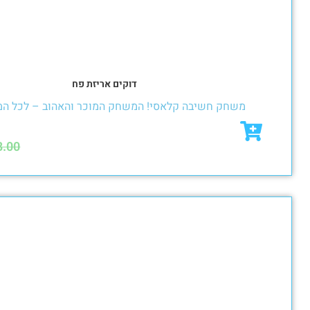
דוקים אריזת פח
 חשיבה קלאסי! המשחק המוכר והאהוב – לכל המשפחה!
₪
15.50
₪
18.00
מבצע!