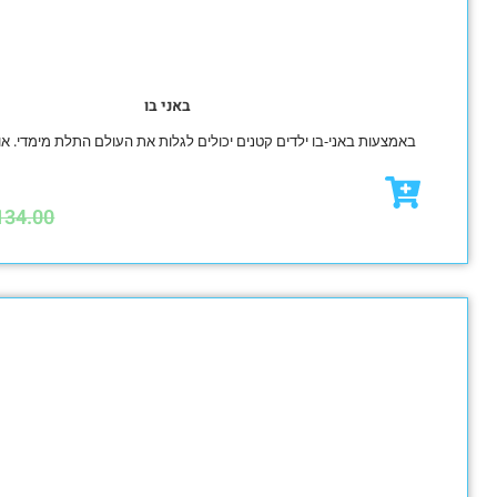
באני בו
באני-בו ילדים קטנים יכולים לגלות את העולם התלת מימדי. או פשוט לשחק!
₪
120.00
₪
134.00
מבצע!