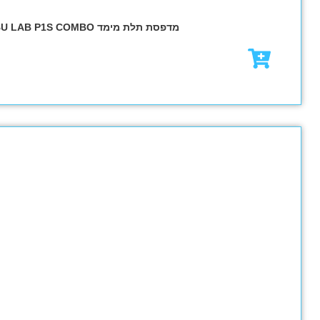
₪
5,040.00
₪
6,400.0