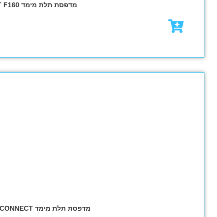
₪
5,500.00