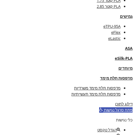
PLA קוטר 1.75
PLA קוטר 2.85
גמישים
eTPU-95A
eFlex
eLastic
ASA
eSilk-PLA
מיוחדים
מדפסות תלת מימד
מדפסות תלת מימד משרדיות
מדפסות תלת מימד תעשייתיות
דילוג לתוכן
פתח סרגל נגישות
כלי נגישות
הגדל טקסט