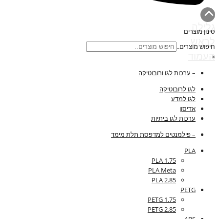
גלילה
סינון מוצרים
לראש
חיפוש מוצרים..
העמוד
×
– ערכות לגו ורובוטיקה
לגו לרובוטיקה
לגו למדע
אדיסון
ערכות לגו ביתיות
– פילמנטים למדפסת תלת מימד
PLA
PLA 1.75
PLA Meta
PLA 2.85
PETG
PETG 1.75
PETG 2.85