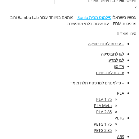
חיפוש מוצרים..
×
עכשיו בישראל!
פילמנט מבית Sunlu
– מותאם במיוחד עבור Bambu Lab ורוב
מדפסות FDM – עם איכות בלתי מתפשרת!
סינון מוצרים
– ערכות לגו ורובוטיקה
לגו לרובוטיקה
לגו למדע
אדיסון
ערכות לגו ביתיות
– פילמנטים למדפסת תלת מימד
PLA
PLA 1.75
PLA Meta
PLA 2.85
PETG
PETG 1.75
PETG 2.85
ABS