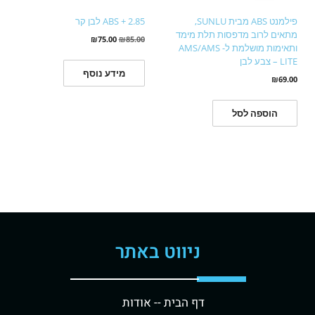
פילמנט ABS מבית SUNLU,
ABS + 2.85 לבן קר
מתאים לרוב מדפסות תלת מימד
₪
75.00
₪
85.00
ותאימות מושלמת ל- AMS/AMS
LITE – צבע לבן
מידע נוסף
₪
69.00
הוספה לסל
ניווט באתר
דף הבית -
- אודות