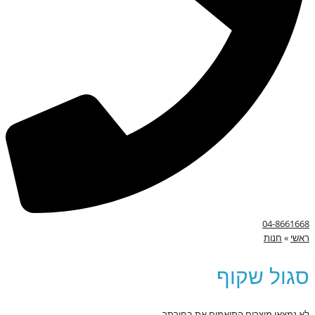
04-8661668
ראשי
»
חנות
סגול שקוף
לא נמצאו מוצרים התואמים את בחירתך.