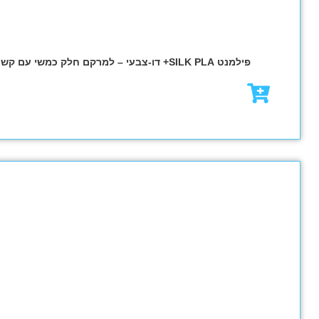
₪
82.00
₪
117.00
מבצע!