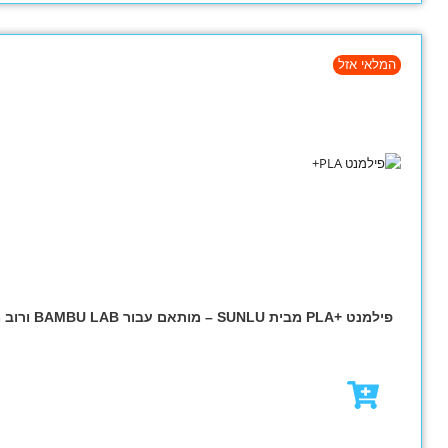
מבצע!
₪
79.00
₪
95.00