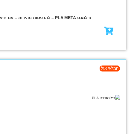
₪
79.00
₪
95.00
מבצע!