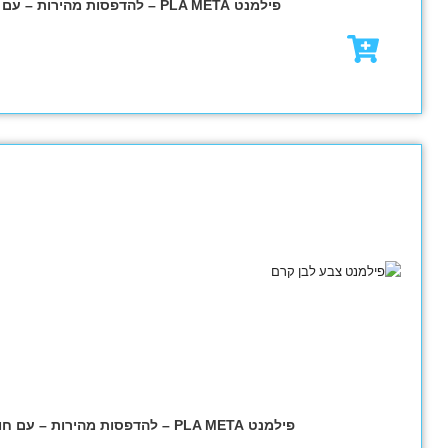
₪
79.00
₪
95.00
מבצע!