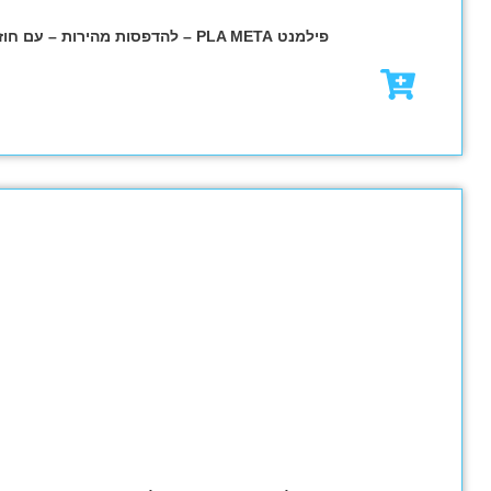
₪
79.00
₪
95.00
מבצע!