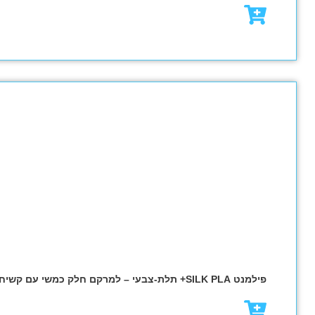
₪
79.00
₪
95.00
מבצע!