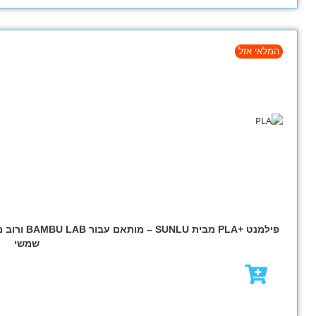
מבצע!
BAMBU LAB ורוב מדפסות FDM,עם איכות בלתי מתפשרת – צבע כתום
₪
79.00
₪
95.00