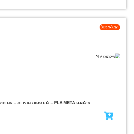
מבצע!
₪
79.00
₪
95.00