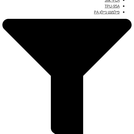
Silk -PLA
TPU-95A
פילמנט ניילון PA