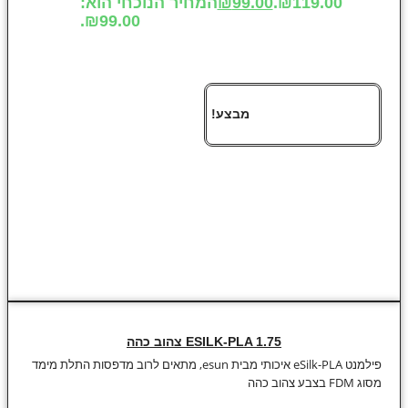
₪119.00.
99.00
₪
המחיר הנוכחי הוא:
₪99.00.
מבצע!
ESILK-PLA 1.75 צהוב כהה
פילמנט eSilk-PLA איכותי מבית esun, מתאים לרוב מדפסות התלת מימד
מסוג FDM בצבע צהוב כהה