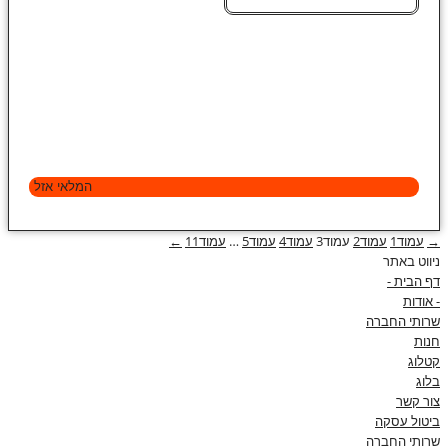
המלאי אזל
→
עמוד
1
עמוד
2
עמוד
3
עמוד
4
עמוד
5
…
עמוד
11
←
ניווט באתר
דף הבית -
- אודות
שרותי החברה
חנות
קטלוג
בלוג
צור קשר
ביטול עסקה
שרותי החברה