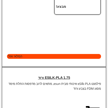
מבצע!
המלאי אזל
ESILK-PLA 1.75 ורוד
פילמנט eSilk-PLA איכותי מבית esun, מתאים לרוב מדפסות התלת מימד
מסוג FDM בצבע ורוד