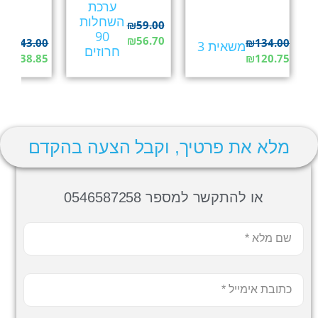
ערכת
השחלות
₪
59.00
90
₪
56.70
₪
43.00
₪
134.00
משאית 3
מ
חרוזים
₪
38.85
₪
120.75
מלא את פרטיך, וקבל הצעה בהקדם
או להתקשר למספר 0546587258