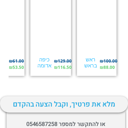
ראש
כיפה
פי
₪
61.00
₪
129.00
₪
100.00
בראש
אדומה
וחת
₪
53.50
₪
116.50
₪
88.00
מלא את פרטיך, וקבל הצעה בהקדם
או להתקשר למספר 0546587258