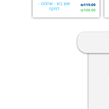
שש בש - שחמט -
₪
119.00
דמקה
₪
108.00