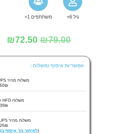
גיל 6+
משתתפים 1+
₪
72.50
₪
79.00
אפשריות איסוף ומשלוח :
משלוח מהיר UPS עד הבית :
50₪
משלוח HFD עד הבית :
39₪
משלוח מהיר UPS לנק’ איסוף :
25₪
(
לאיתור נק’ איסוף ב