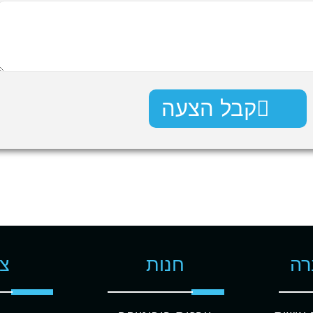
קבל הצעה
רה
חנות
צו