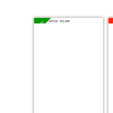
לאי
במבצע