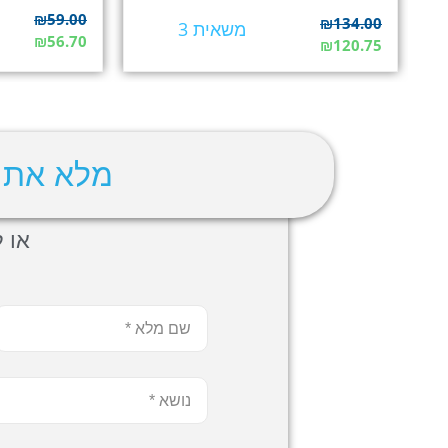
₪
59.00
₪
134.00
משאית 3
₪
56.70
₪
120.75
מלא את 
או לה