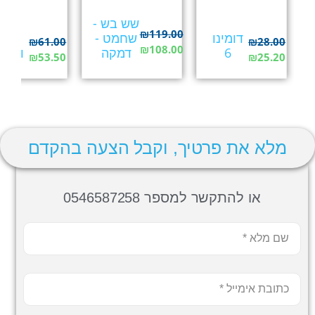
שש בש -
₪
119.00
דומינו
שחמט -
פיל
₪
61.00
₪
28.00
₪
108.00
6
דמקה
וחתו
₪
53.50
₪
25.20
מלא את פרטיך, וקבל הצעה בהקדם
או להתקשר למספר 0546587258