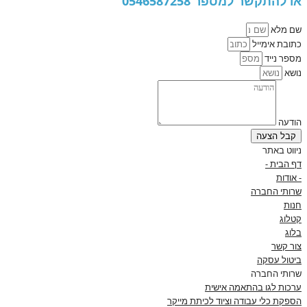
או להתקשר למספר 0546587258
שם מלא
כתובת אימייל
מספר נייד
נושא
הודעה
קבל הצעה
ניווט באתר
דף הבית -
- אודות
שרותי החברה
חנות
קטלוג
בלוג
צור קשר
ביטול עסקה
שרותי החברה
ערכות לגו בהתאמה אישית
הספקת כלי עבודה וציוד לכיתת מייקר