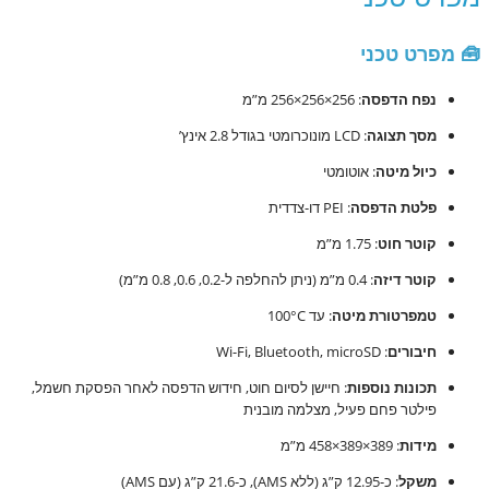
🧰 מפרט טכני
נפח הדפסה
:
256×256×256 מ”מ
מסך תצוגה
:
LCD מונוכרומטי בגודל 2.8 אינץ’
כיול מיטה
:
אוטומטי
פלטת הדפסה
:
PEI דו-צדדית
קוטר חוט
:
1.75 מ”מ
קוטר דיזה
:
0.4 מ”מ (ניתן להחלפה ל-0.2, 0.6, 0.8 מ”מ)
טמפרטורת מיטה
:
עד 100°C
חיבורים
:
Wi-Fi, Bluetooth, microSD
תכונות נוספות
:
חיישן לסיום חוט, חידוש הדפסה לאחר הפסקת חשמל,
פילטר פחם פעיל, מצלמה מובנית
מידות
:
389×389×458 מ”מ
משקל
:
כ-12.95 ק”ג (ללא AMS), כ-21.6 ק”ג (עם AMS)