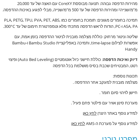
מהירות הדפסה גבוהה: תנועה מבוססת CoreXY עם האצה של עד 20,000
מ”מ/שנייה² ומהירות הדפסה של עד 500 מ”מ/שנייה, מבלי לפגוע באיכות ההדפסה.
תמיכה בחומרים מגוונים: תומכת בחומרים כמו PLA, PETG, TPU, PVA, PET, ABS,
ASA, PA ו-PC, הודות לראש הדפסה מתכתי מלא וטמפרטורת חימום של עד 300°C.
שליטה וניטור מרחוק: כוללת מצלמה מובנית לניטור ההדפסה בזמן אמת, עם
אפשרות לצילום time-lapse, ותמיכה באפליקציית Bambu Studio ו-Bambu
Handy
דיוק ואיכות הדפסה
:
כוללת חיישני כיול אוטומטיים (Auto Bed Leveling) ופיצוי
רטט, המבטיחים שכבת בסיס מושלמת בכל הדפסה
תכונות נוספות:
מצלמה מובנית למעקב אחר ההדפסה .
חיישן לזיהוי סיום חומר .
מערכת סינון אוויר עם פילטר פחם פעיל .
למידע נוסף באתר היצרן
לחץ כאן
למידע נוסף על מערכת ה-AMS
לחץ כאן
מפרט טכני