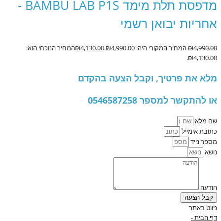
מדפסת תלת מימד BAMBU LAB P1S -
אחריות יבואן רשמי
4,990.00
₪
המחיר המקורי היה: ₪4,990.00.
4,130.00
₪
המחיר הנוכחי הוא:
₪4,130.00.
מלא את פרטיך, וקבל הצעה בהקדם
או להתקשר למספר 0546587258
שם מלא
כתובת אימייל
מספר נייד
נושא
הודעה
קבל הצעה
ניווט באתר
דף הבית -