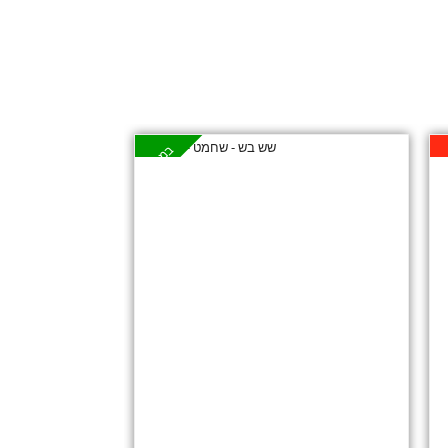
לאי
במבצע