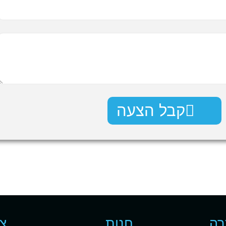
קבל הצעה
רה
חנות
צו