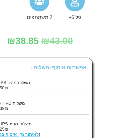
גיל 6+
2 משתתפים
₪
38.85
₪
43.00
אפשריות איסוף ומשלוח :
משלוח מהיר UPS עד הבית :
50₪
משלוח HFD עד הבית :
39₪
משלוח מהיר UPS לנק’ איסוף :
25₪
(
לאיתור נק’ איסוף ב