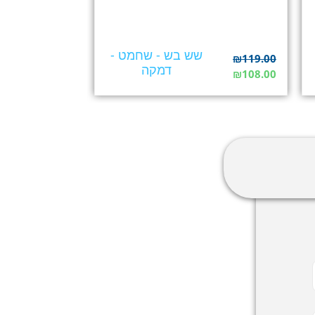
שש בש - שחמט -
₪
119.00
דמקה
₪
108.00