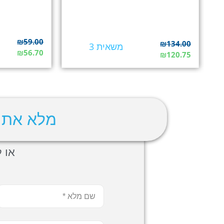
₪
59.00
₪
134.00
משאית 3
₪
56.70
₪
120.75
מלא את 
או לה