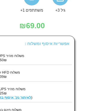
גיל 3+
משתתפים 1+
₪
69.00
אפשריות איסוף ומשלוח :
משלוח מהיר UPS עד הבית :
50₪
משלוח HFD עד הבית :
39₪
משלוח מהיר UPS לנק’ איסוף :
25₪
(
לאיתור נק’ איסוף ב
משלוח חינם בה