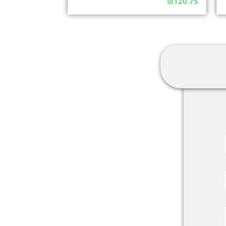
₪
120.75