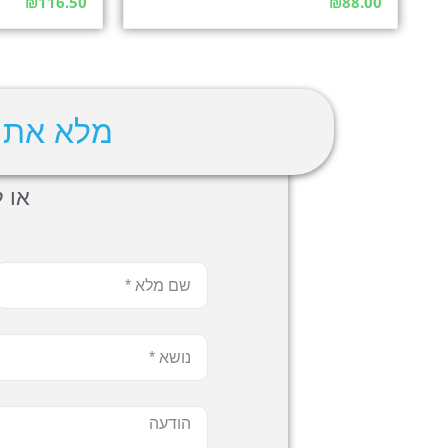
₪
116.50
₪
88.00
מלא את 
או לה