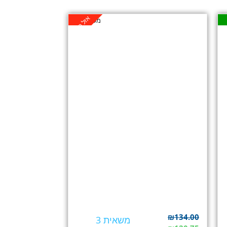
אזל במלאי
ע
₪
134.00
משאית 3