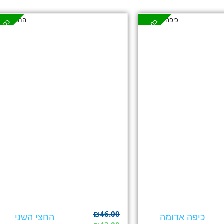
במבצע
במבצ
₪
46.00
כיפה אדומה
החצי השני