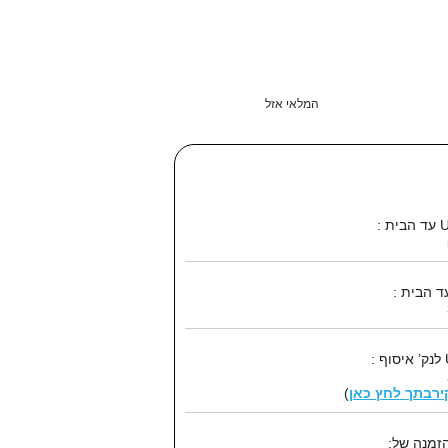
המלאי אזל
קירבתך לחץ כאן
)
זמנה של: