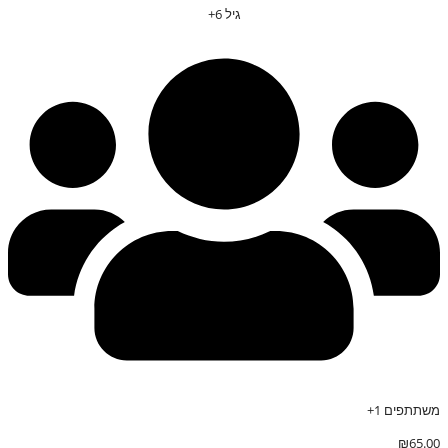
גיל 6+
משתתפים 1+
₪
65.00