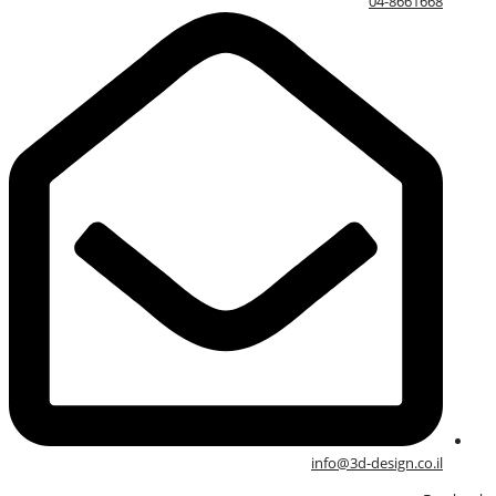
04-8661668
info@3d-design.co.il