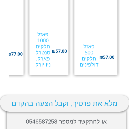
פאזל
1000
פא
פאזל
חלקים
מיו
₪
57.00
500
סנטרל
בצו
₪
77.00
₪
57.00
חלקים
פארק,
ג'
דולפינים
ניו יורק
(100)
מלא את פרטיך, וקבל הצעה בהקדם
או להתקשר למספר 0546587258