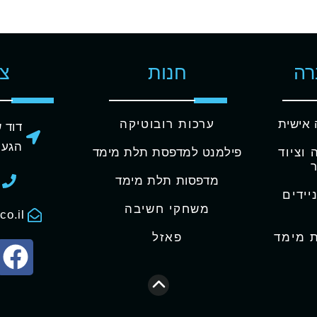
רה
חנות
צו
 אישית
ערכות רובוטיקה
דוד שמע
הגעה
וציוד
פילמנט למדפסת תלת מימד
מדפסות תלת מימד
ידים
משחקי חשיבה
co.il
ת מימד
פאזל
גלילה לראש העמוד