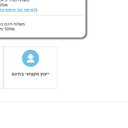
משלוח מהיר UPS לנק’ איסוף :
25₪
(
לאיתור נק’ איסוף ב
משלוח חינם בה
500₪ ומעלה
ייעוץ מקצועי בחינם