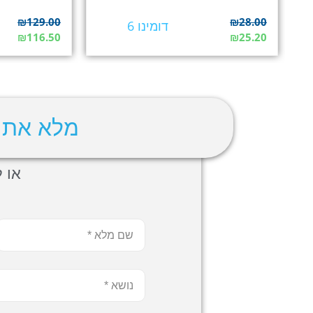
₪
129.00
₪
28.00
דומינו 6
₪
116.50
₪
25.20
מלא את 
או לה