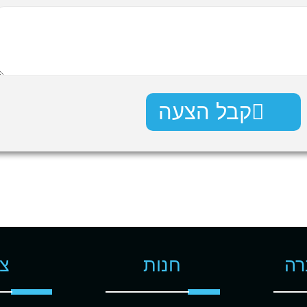
קבל הצעה
רה
חנות
צו