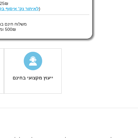
25₪
(
לאיתור נק’ איסוף ב
משלוח חינם בה
500₪ ומעלה
ייעוץ מקצועי בחינם