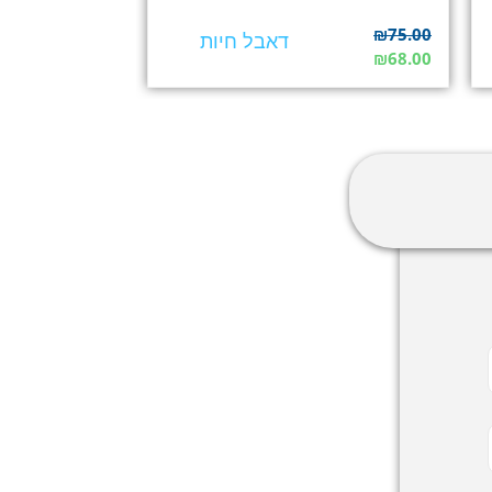
₪
75.00
דאבל חיות
₪
68.00