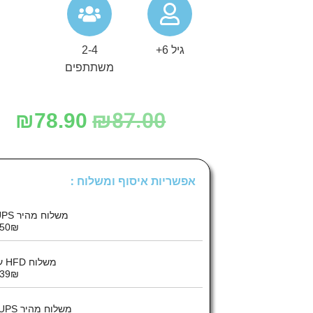
גיל 6+
2-4
משתתפים
₪
87.00
₪
78.90
אפשריות איסוף ומשלוח :
משלוח מהיר UPS עד הבית :
50₪
משלוח HFD עד הבית :
39₪
משלוח מהיר UPS לנק’ איסוף :