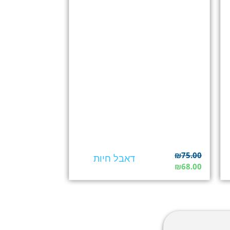
₪
75.00
דאבל חיות
₪
68.00