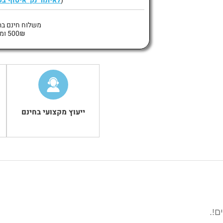
(
לאיתור נק’ איסוף ב
משלוח חינם בה
500₪ ומעלה
ייעוץ מקצועי בחינם
ם!.