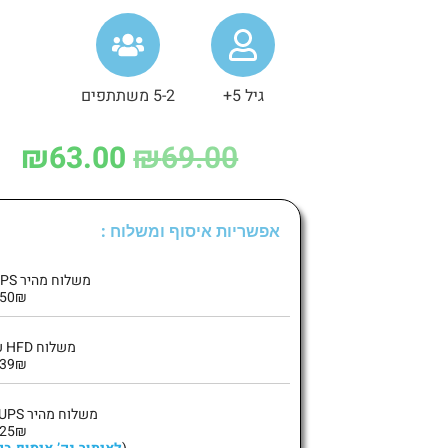
גיל 5+
5-2 משתתפים
₪
63.00
₪
69.00
אפשריות איסוף ומשלוח :
משלוח מהיר UPS עד הבית :
50₪
משלוח HFD עד הבית :
39₪
משלוח מהיר UPS לנק’ איסוף :
25₪