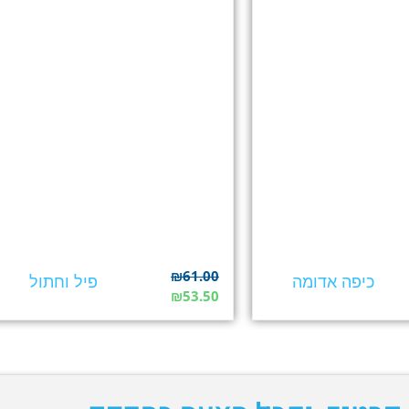
₪
61.00
כיפה אדומה
פיל וחתול
₪
53.50