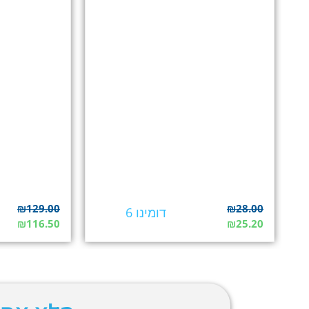
₪
129.00
₪
28.00
דומינו 6
₪
116.50
₪
25.20