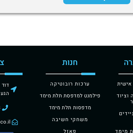
רה
חנות
צו
אישית
ערכות רובוטיקה
דוד שמע
הגעה
וציוד
פילמנט למדפסת תלת מימד
מדפסות תלת מימד
8
ידים
משחקי חשיבה
co.il
 מימד
פאזל