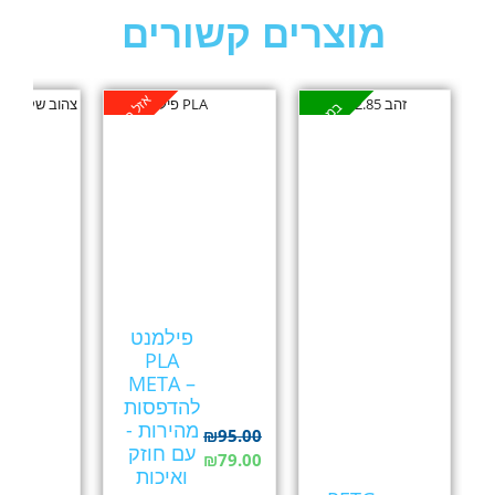
מוצרים קשורים
אזל במלאי
במבצע
פילמנט
PLA
META –
להדפסות
מהירות -
₪
95.00
עם חוזק
₪
79.00
ואיכות
G