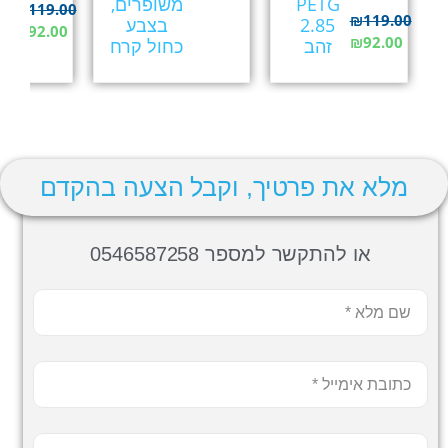
PETG
משופרים,
5
₪
119.00
₪
119.00
2.85
בצבע
צ
₪
92.00
₪
92.00
זהב
כחול קרח
ש
מלא את פרטיך, וקבל הצעה בהקדם
או להתקשר למספר 0546587258