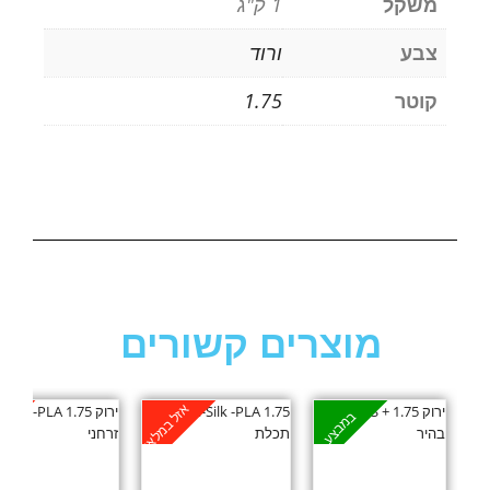
משקל
1 ק"ג
צבע
ורוד
קוטר
1.75
מוצרים קשורים
אזל במלאי
אזל
במבצע