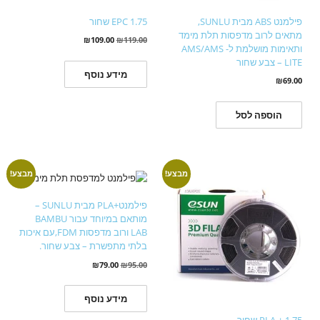
פילמנט ABS מבית SUNLU,
EPC 1.75 שחור
מתאים לרוב מדפסות תלת מימד
₪
109.00
₪
119.00
ותאימות מושלמת ל- AMS/AMS
LITE – צבע שחור
מידע נוסף
₪
69.00
הוספה לסל
מבצע!
מבצע!
פילמנט+PLA מבית SUNLU –
מותאם במיוחד עבור BAMBU
LAB ורוב מדפסות FDM,עם איכות
בלתי מתפשרת – צבע שחור.
₪
79.00
₪
95.00
מידע נוסף
PLA + 1.75 שחור