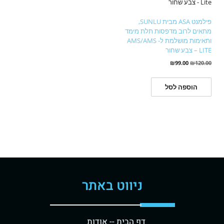
פילמנט ASA מבית SUNLU,
מתאים לרוב מדפסות תלת מימד
ותאימות מושלמת ל- AMS/AMS
LITE – צבע שחור
₪
99.00
₪
120.00
הוספה לסל
ניווט באתר
דף הבית -
- אודות