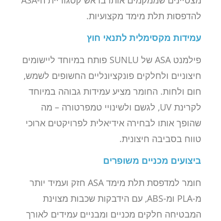
מצטיינים שממקמים אותו בראש קטגוריית ה-ASA
להדפסות תלת מימד מקצועיות.
עמידות מקסימלית לתנאי חוץ
פילמנט ASA של SUNLU פותח במיוחד ליישומים
חיצוניים ולחלקים פונקציונליים החשופים לשמש,
חום ולחות. החומר מציע עמידות גבוהה במיוחד
לקרינת UV, לגשם ולשינויי טמפרטורה – מה
שהופך אותו לבחירה אידיאלית לפרויקטים ארוכי
טווח בסביבה חיצונית.
ביצועים מכניים משופרים
חומר למדפסת תלת מימד ASA חזק ועמיד יותר
מ-PLA ומ-ABS, עם הידבקות שכבות מצוינת
המבטיחה חלקים מכניים ומבניים עמידים לאורך