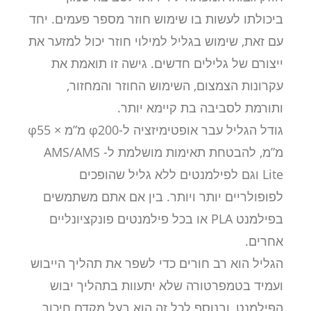
ביכולתו לעשות בו שימוש חוזר מספר פעמים. יחד
עם זאת, שימוש בגליל למילוי חוזר יכול למזער את
ייצורם של גלילים חדשים. גישה זו תואמת את
עקרונות הצמצום, השימוש החוזר והמחזור,
ותורמת לסביבה בת קיימא יותר.
גודל הגליל עבר אופטימיזציה ל-φ200 מ”מ × φ55
מ”מ, להבטחת תאימות מושלמת ל- AMS/AMS
Lite וגם לפילמנטים ללא גליל שהופכים
לפופולריים יותר ויותר. בין אם אתם משתמשים
בפילמנט PLA או בכל פילמנטים פונקציונליים
אחרים.
הגליל הוא רב חורים כדי לשפר את תהליך הייבוש
ועמיד בטמפרטורה שלא יתעוות בתהליך יבוש
הפילמנט, ובנוסף לכל זה הוא בעל מקדם חיכוך