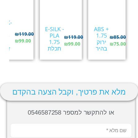
SILK-
PLA
E-SILK -
ABS +
₪
119.00
1.75
PLA
1.75
₪
119.00
₪
85.00
₪
99.00
ירוק
1.75
ירוק
₪
99.00
₪
75.00
בהיר
תכלת
זרחני
מלא את פרטיך, וקבל הצעה בהקדם
או להתקשר למספר 0546587258