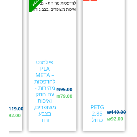
אזל במלאי
במבצע
פילמנט
PLA
META –
להדפסות
מהירות -
₪
95.00
עם חוזק
₪
79.00
ואיכות
G
PETG
משופרים,
5
₪
119.00
₪
119.00
2.85
בצבע
צ
₪
92.00
₪
92.00
כחול
ורוד
ש