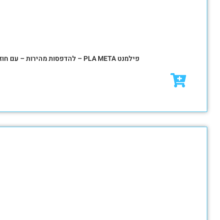
₪
79.00
₪
95.00
מבצע!