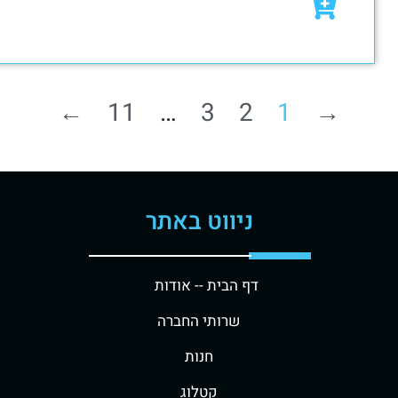
₪
79.00
₪
95.00