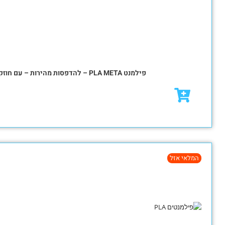
₪
79.00
₪
95.00
מבצע!