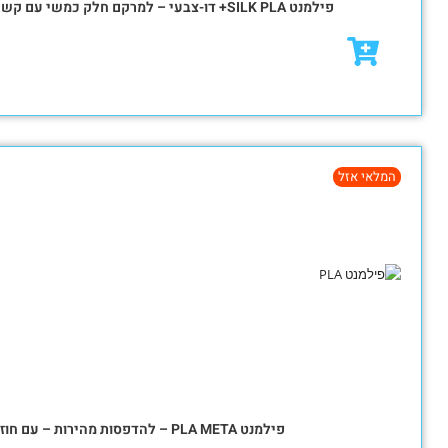
₪
82.00
₪
117.00
מבצע!