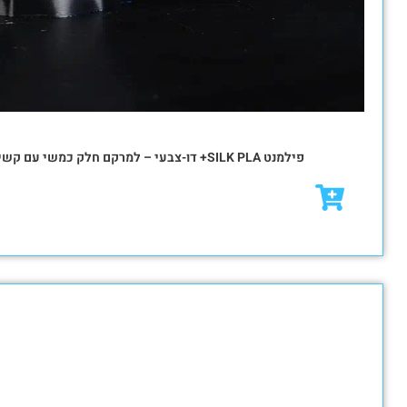
₪
82.00
₪
117.00
מבצע!