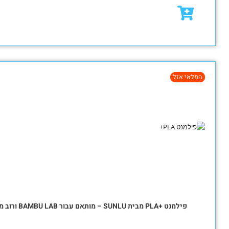
₪
79.00
₪
95.00
מבצע!