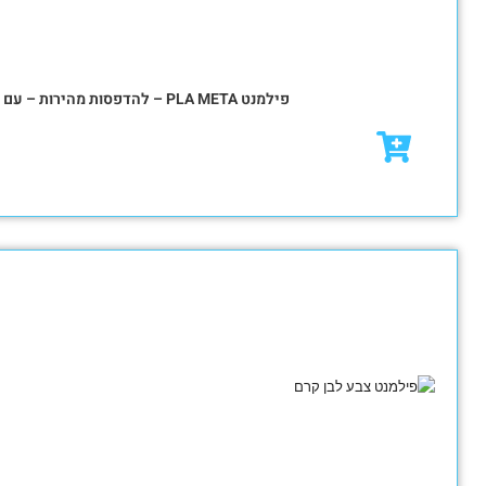
₪
79.00
₪
95.00
מבצע!