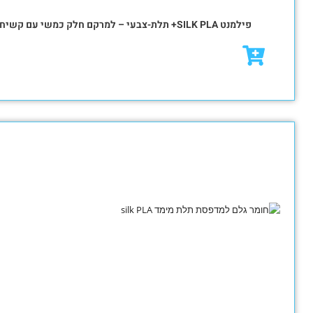
₪
84.00
₪
119.00
מבצע!