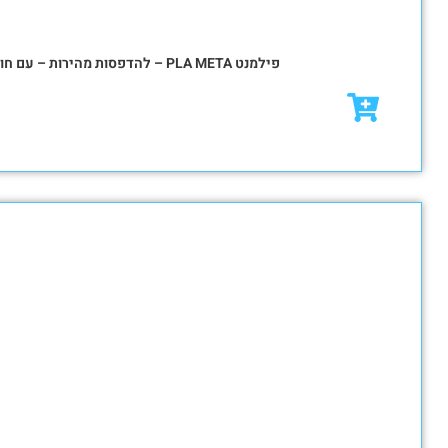
₪
79.00
₪
95.00
מבצע!