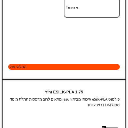
מבצע!
המלאי אזל
ESILK-PLA 1.75 ורוד
פילמנט eSilk-PLA איכותי מבית esun, מתאים לרוב מדפסות התלת מימד
מסוג FDM בצבע ורוד