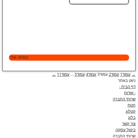
המלאי אזל
→
עמוד
1
עמוד
2
עמוד
3
עמוד
4
עמוד
5
…
עמוד
11
←
ניווט באתר
דף הבית -
- אודות
שרותי החברה
חנות
קטלוג
בלוג
צור קשר
ביטול עסקה
שרותי החברה