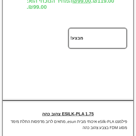
₪119.00.
99.00
₪
המחיר הנוכחי הוא:
₪99.00.
מבצע!
ESILK-PLA 1.75 צהוב כהה
פילמנט eSilk-PLA איכותי מבית esun, מתאים לרוב מדפסות התלת מימד
מסוג FDM בצבע צהוב כהה