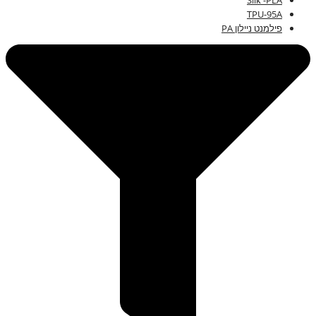
Silk -PLA
TPU-95A
פילמנט ניילון PA