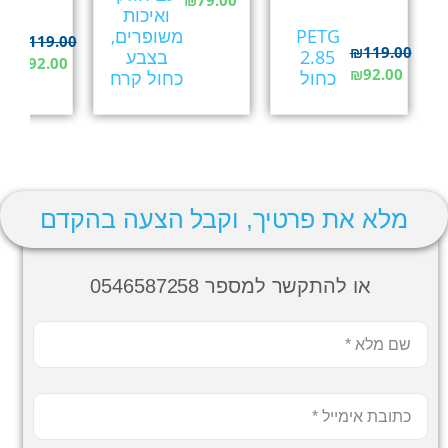
₪
79.00
ואיכות
G
PETG
משופרים,
5
₪
119.00
₪
119.00
2.85
בצבע
צ
₪
92.00
₪
92.00
כחול
כחול קרח
ש
מלא את פרטיך, וקבל הצעה בהקדם
או להתקשר למספר 0546587258